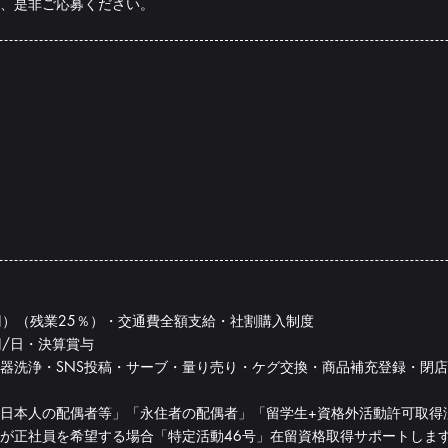
、是非ご応募ください。
7円）（残業25％）・交通費全額支給・社割購入制度
円/日・決算賞与
器洗浄・SNS投稿・サーブ・量り売り・ケグ交換・商品補充登録・閉
日本人の配偶者等」「永住者の配偶者」「留学生+資格外活動許可取得
が正社員を希望する場合「特定活動46号」在留資格取得サポートしま