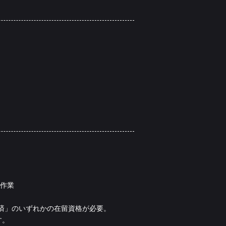
店作業
済」のいずれかの在留資格が必要。
す。